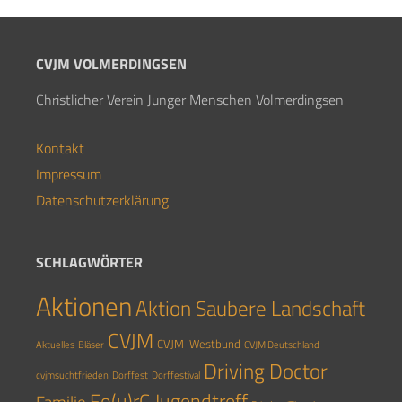
CVJM VOLMERDINGSEN
Christlicher Verein Junger Menschen Volmerdingsen
Kontakt
Impressum
Datenschutzerklärung
SCHLAGWÖRTER
Aktionen
Aktion Saubere Landschaft
CVJM
CVJM-Westbund
Aktuelles
Bläser
CVJM Deutschland
Driving Doctor
cvjmsuchtfrieden
Dorffest
Dorffestival
Fo(u)rC Jugendtreff