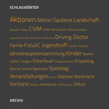
SCHLAGWÖRTER
Aktionen
Aktion Saubere Landschaft
CVJM
CVJM-Westbund
Aktuelles
Bläser
CVJM Deutschland
Driving Doctor
cvjmsuchtfrieden
Dorffest
Dorffestival
Fo(u)rC Jugendtreff
Familie
Frieden
iThemba
Kinder
Jahreshauptversammlung
Martin-
Osterfeuer
Projekttag
Luther-Singen
Posaunenchor
Spieletag
Sierra Leone
Spenden
Veranstaltungen
Volmser Weihnacht
Verein
Vorstand
Zirkus
Weltdienst
Website
YMCAeurope
ARCHIV