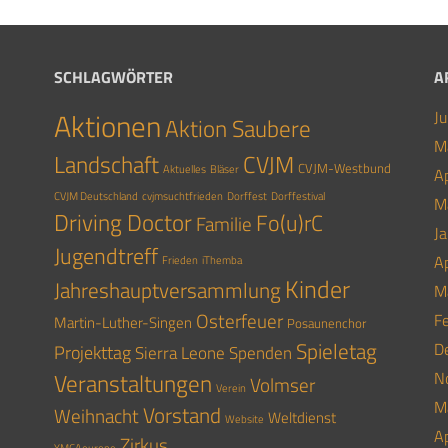
SCHLAGWÖRTER
A
Aktionen
J
Aktion Saubere
M
Landschaft
CVJM
CVJM-Westbund
Aktuelles
Bläser
Ap
CVJM Deutschland
cvjmsuchtfrieden
Dorffest
Dorffestival
M
Driving Doctor
Fo(u)rC
Familie
J
Jugendtreff
Ap
Frieden
iThemba
Kinder
Jahreshauptversammlung
M
Osterfeuer
F
Martin-Luther-Singen
Posaunenchor
Spieletag
D
Projekttag
Sierra Leone
Spenden
Veranstaltungen
N
Volmser
Verein
M
Vorstand
Weihnacht
Weltdienst
Website
Ap
Zirkus