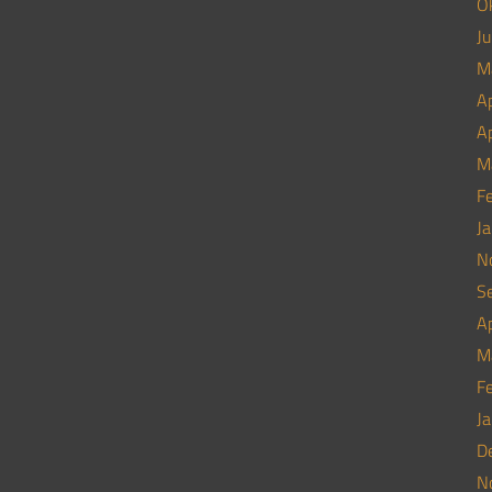
O
Ju
M
Ap
Ap
M
F
J
N
S
Ap
M
F
J
D
N