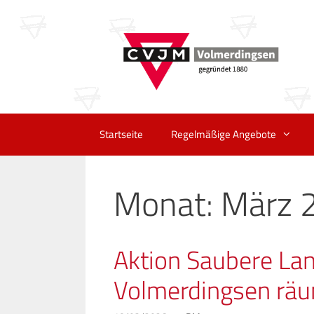
Zum
Inhalt
springen
Startseite
Regelmäßige Angebote
Monat:
März 
Aktion Saubere La
Volmerdingsen räu