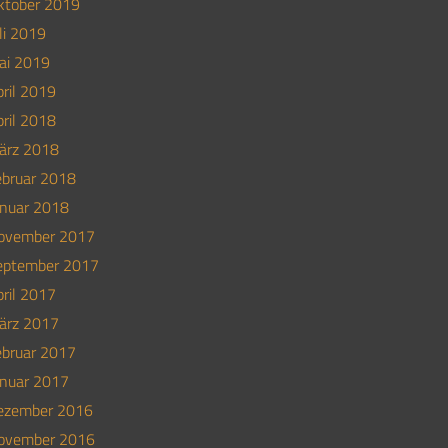
ktober 2019
li 2019
ai 2019
ril 2019
ril 2018
ärz 2018
ebruar 2018
anuar 2018
ovember 2017
eptember 2017
ril 2017
ärz 2017
ebruar 2017
anuar 2017
ezember 2016
ovember 2016