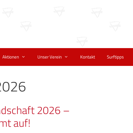
Aktionen
Unser Verein
Kontakt
Surftipps
2026
ndschaft 2026 –
mt auf!