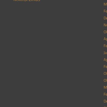
YMCAeurope
M
F
D
N
O
Ap
F
J
Ap
F
O
O
M
F
D