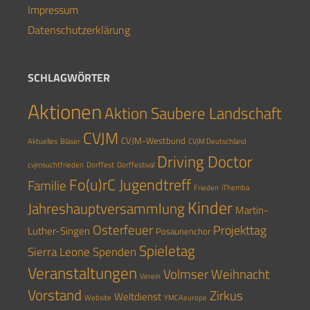
Impressum
Datenschutzerklärung
SCHLAGWÖRTER
Aktionen
Aktion Saubere Landschaft
CVJM
CVJM-Westbund
Aktuelles
Bläser
CVJM Deutschland
Driving Doctor
cvjmsuchtfrieden
Dorffest
Dorffestival
Fo(u)rC Jugendtreff
Familie
Frieden
iThemba
Kinder
Jahreshauptversammlung
Martin-
Osterfeuer
Projekttag
Luther-Singen
Posaunenchor
Spieletag
Sierra Leone
Spenden
Veranstaltungen
Volmser Weihnacht
Verein
Vorstand
Zirkus
Weltdienst
Website
YMCAeurope