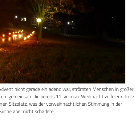
dvent nicht gerade einladend war, strömten Menschen in großer
, um gemeinsam die bereits 11. Volmser Weihnacht zu feiern. Trotz
einen Sitzplatz, was der vorweihnachtlichen Stimmung in der
irche aber nicht schadete.