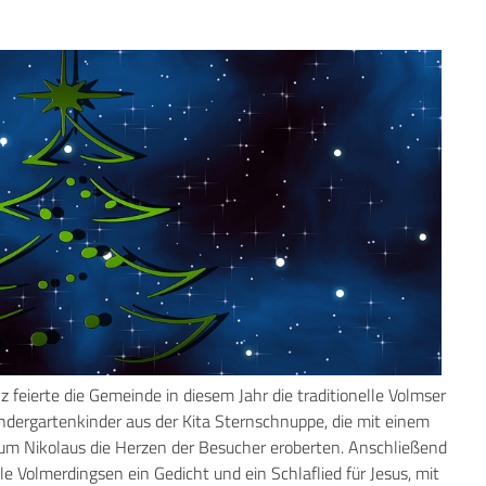
 feierte die Gemeinde in diesem Jahr die traditionelle Volmser
ndergartenkinder aus der Kita Sternschnuppe, die mit einem
zum Nikolaus die Herzen der Besucher eroberten. Anschließend
e Volmerdingsen ein Gedicht und ein Schlaflied für Jesus, mit