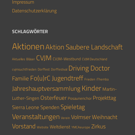
Impressum
Datenschutzerklärung
SCHLAGWÖRTER
Aktionen
Aktion Saubere Landschaft
CVJM
CVJM-Westbund
Aktuelles
Bläser
CVJM Deutschland
Driving Doctor
cvjmsuchtfrieden
Dorffest
Dorffestival
Fo(u)rC Jugendtreff
Familie
Frieden
iThemba
Kinder
Jahreshauptversammlung
Martin-
Osterfeuer
Projekttag
Luther-Singen
Posaunenchor
Spieletag
Sierra Leone
Spenden
Veranstaltungen
Volmser Weihnacht
Verein
Vorstand
Zirkus
Weltdienst
Website
YMCAeurope