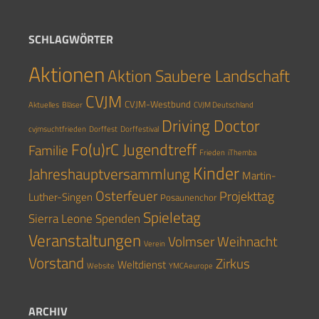
SCHLAGWÖRTER
Aktionen
Aktion Saubere Landschaft
CVJM
CVJM-Westbund
Aktuelles
Bläser
CVJM Deutschland
Driving Doctor
cvjmsuchtfrieden
Dorffest
Dorffestival
Fo(u)rC Jugendtreff
Familie
Frieden
iThemba
Kinder
Jahreshauptversammlung
Martin-
Osterfeuer
Projekttag
Luther-Singen
Posaunenchor
Spieletag
Sierra Leone
Spenden
Veranstaltungen
Volmser Weihnacht
Verein
Vorstand
Zirkus
Weltdienst
Website
YMCAeurope
ARCHIV