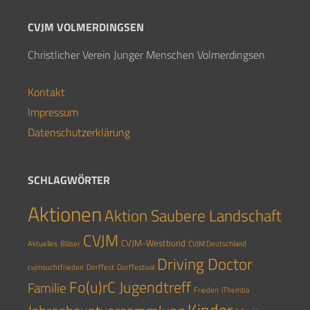
CVJM VOLMERDINGSEN
Christlicher Verein Junger Menschen Volmerdingsen
Kontakt
Impressum
Datenschutzerklärung
SCHLAGWÖRTER
Aktionen
Aktion Saubere Landschaft
CVJM
CVJM-Westbund
Aktuelles
Bläser
CVJM Deutschland
Driving Doctor
cvjmsuchtfrieden
Dorffest
Dorffestival
Fo(u)rC Jugendtreff
Familie
Frieden
iThemba