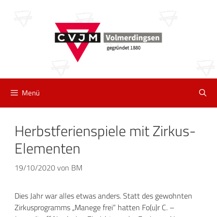
Zum
Inhalt
springen
Menü
Herbstferienspiele mit Zirkus-
Elementen
19/10/2020
von
BM
Dies Jahr war alles etwas anders. Statt des gewohnten
Zirkusprogramms „Manege frei“ hatten Fo(u)r C. –