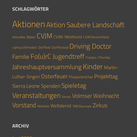
SCHLAGWÖRTER
Aktionen
Aktion Saubere Landschaft
CVJM
CVJM-Westbund
Aktuelles
Bläser
CVJM Deutschland
Driving Doctor
cvjmsuchtfrieden
Dorffest
Dorffestival
Fo(u)rC Jugendtreff
Familie
Frieden
iThemba
Kinder
Jahreshauptversammlung
Martin-
Osterfeuer
Projekttag
Luther-Singen
Posaunenchor
Spieletag
Sierra Leone
Spenden
Veranstaltungen
Volmser Weihnacht
Verein
Vorstand
Zirkus
Weltdienst
Website
YMCAeurope
ARCHIV