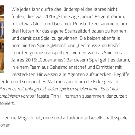
Wie jedes Jahr durfte das Kinderspiel des Jahres nicht
fehlen, dies war 2016 „Stone Age Junior“. Es geht darum,
mit etwas Glück und Geschick Rohstoffe zu sammeln, um
drei Hütten für das eigene Steinzeitdorf bauen zu können
und damit das Spiel zu gewinnen. Die beiden ebenfalls
nominierten Spiele „Mmm!“ und „Leo muss zum Frisör“
konnten genauso ausprobiert werden wie das Spiel des
Jahres 2016: „Codenames“. Bei diesem Spiel geht es darum,
in einem Team aus Geheimdienstchef und Ermittler mit
versteckten Hinweisen alle Agenten aufzudecken. Begriffe
werden und so manches Mal muss auch um die Ecke gedacht
l man es mit unbegrenzt vielen Spielern spielen kann. Es ist kein
ombinieren voraus“,
fasste Finn Hinzmann zusammen, der zurzeit
solviert.
lien die Möglichkeit, neue und altbekannte Gesellschaftsspiele
ionen.