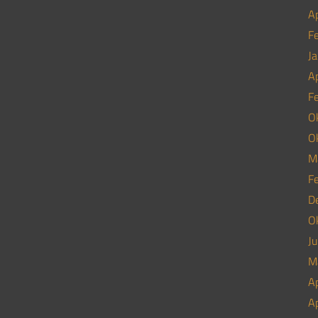
Ap
F
J
Ap
F
O
O
M
F
D
O
Ju
M
Ap
Ap