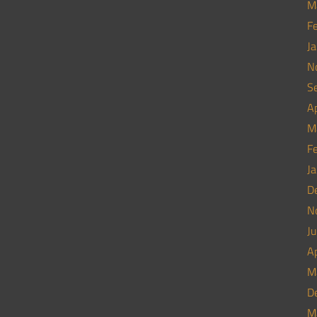
M
F
J
N
S
Ap
M
F
J
D
N
Ju
Ap
M
D
M