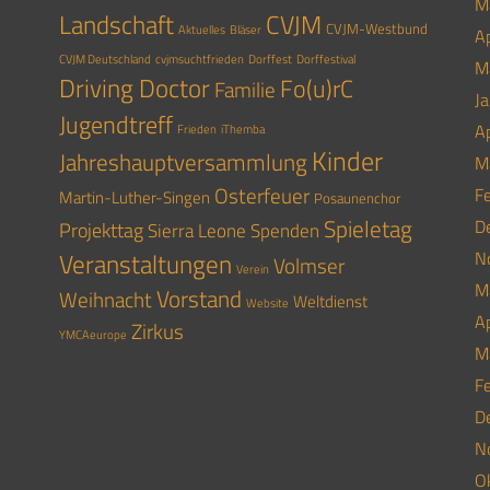
M
Landschaft
CVJM
CVJM-Westbund
Aktuelles
Bläser
Ap
CVJM Deutschland
cvjmsuchtfrieden
Dorffest
Dorffestival
M
Driving Doctor
Fo(u)rC
Familie
J
Jugendtreff
Ap
Frieden
iThemba
Kinder
Jahreshauptversammlung
M
Osterfeuer
F
Martin-Luther-Singen
Posaunenchor
Spieletag
D
Projekttag
Sierra Leone
Spenden
Veranstaltungen
N
Volmser
Verein
M
Vorstand
Weihnacht
Weltdienst
Website
Ap
Zirkus
YMCAeurope
M
F
D
N
O