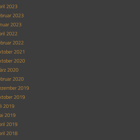
ril 2023
ebruar 2023
anuar 2023
ril 2022
ebruar 2022
ktober 2021
ktober 2020
ärz 2020
ebruar 2020
ezember 2019
ktober 2019
li 2019
ai 2019
ril 2019
ril 2018